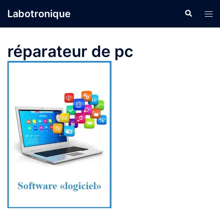
Aller
Labotronique
Recherche
Ouvr
au
le
contenu
men
réparateur de pc