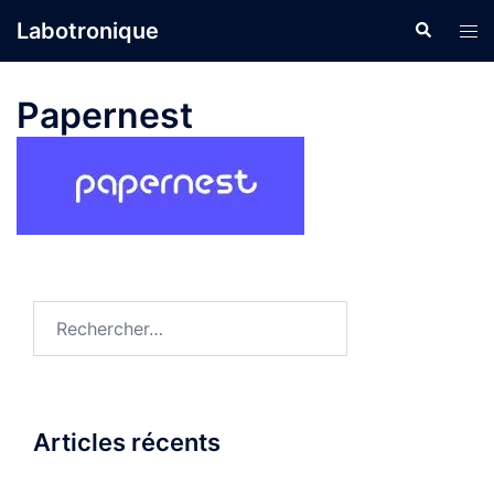
Aller
Labotronique
Recherche
Ouvr
au
le
contenu
men
Papernest
Rechercher :
Articles récents