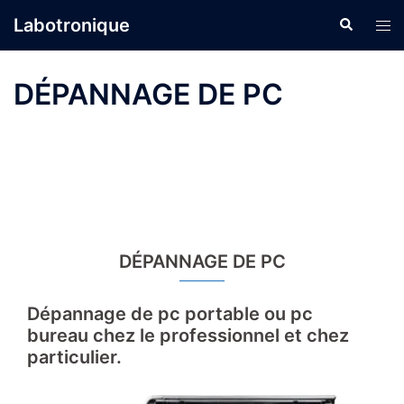
Aller
Labotronique
Recherche
Ouvr
au
le
contenu
men
DÉPANNAGE DE PC
DÉPANNAGE DE PC
Dépannage de pc portable ou pc
bureau chez le professionnel et chez
particulier.